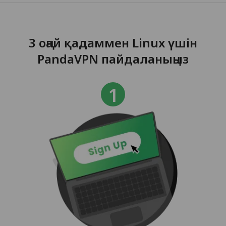
3 оңай қадаммен Linux үшін
PandaVPN пайдаланыңыз