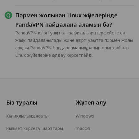
Пәрмен жолынан Linux жүйелерінде
PandaVPN пайдалана аламын ба?
PandaVPN қазіргі уақытта графикалық интерфейсте ең
жақсы пайдаланылады және қазіргі уақытта пәрмен жолы
арқылы PandaVPN бағдарламалық құралын орындайтын
Linux жүйелеріне қолдау көрсетпейді.
Біз туралы
Жүктеп алу
Құпиялылық саясаты
Windows
Қызмет көрсету шарттары
macOS