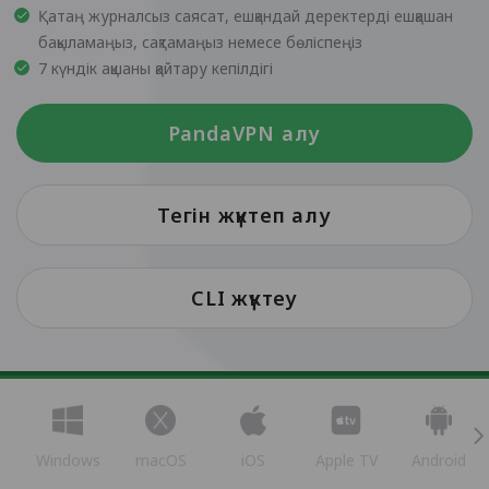
Қатаң журналсыз саясат, ешқандай деректерді ешқашан
бақыламаңыз, сақтамаңыз немесе бөліспеңіз
7 күндік ақшаны қайтару кепілдігі
PandaVPN алу
Тегін жүктеп алу
CLI жүктеу
Windows
macOS
iOS
Apple TV
Android