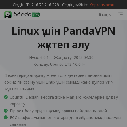
Сіздің IP: 216.73.216.228 · Сіздің күйіңіз:
Қорғалмаған
Қазақ
Linux үшін PandaVPN
жүктеп алу
Нұсқа: 6.9.1
Жаңарту: 2025.04.30
Қолдау:
Ubuntu LTS 16.04+
Деректеріңізді қорғау және толық интернет анонимділігі
еркіндігін сезіну үшін Linux үшін сенімді және қауіпсіз VPN
жүктеп алыңыз.
Ubuntu, Debian, Fedora және Manjaro жүйелеріне қолдау
көрсету
Бір рет басу арқылы қосылу арқылы пайдалану оңай
ECC шифрлауының ең жоғары деңгейі, анонимді шолуды
сақтаңыз