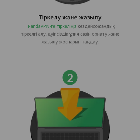
Тіркелу және жазылу
PandaVPN-ге тіркеліңіз
кездейсоқ сандық
тіркелгі алу, қауіпсіздік құпия сөзін орнату және
жазылу жоспарын таңдау.