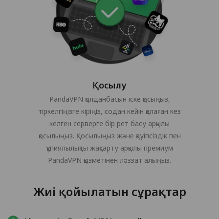
Қосылу
PandaVPN қолданбасын іске қосыңыз,
тіркелгіңізге кіріңіз, содан кейін қалаған кез
келген серверге бір рет басу арқылы
қосылыңыз. Қосылыңыз және қауіпсіздік пен
құпиялылықты жақсарту арқылы премиум
PandaVPN қызметінен ләззат алыңыз.
Жиі қойылатын сұрақтар