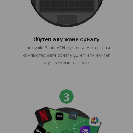
Жүктеп алу және орнату
Linux үшін PandaVPN жүктеп алу және оны
компьютеріңізге орнату үшін "Тегін жүктеп
алу" түймесін басыңыз.