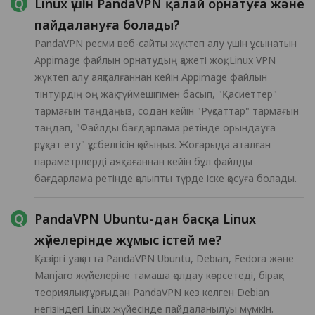
Linux үшін PandaVPN қалай орнатуға және
пайдалануға болады?
PandaVPN ресми веб-сайты жүктеп алу үшін ұсынатын
Appimage файлын орнатудың қажеті жоқ, Linux VPN
жүктеп алу аяқталғаннан кейін Appimage файлын
тінтуірдің оң жақ түймешігімен басып, "Қасиеттер"
тармағын таңдаңыз, содан кейін "Рұқсаттар" тармағын
таңдап, "Файлды бағдарлама ретінде орындауға
рұқсат ету" құсбелгісін қойыңыз. Жоғарыда аталған
параметрлерді аяқтағаннан кейін бұл файлды
бағдарлама ретінде қалыпты түрде іске қосуға болады.
PandaVPN Ubuntu-дан басқа Linux
жүйелерінде жұмыс істей ме?
Қазіргі уақытта PandaVPN Ubuntu, Debian, Fedora және
Manjaro жүйелеріне тамаша қолдау көрсетеді, бірақ
теориялық тұрғыдан PandaVPN кез келген Debian
негізіндегі Linux жүйесінде пайдаланылуы мүмкін.