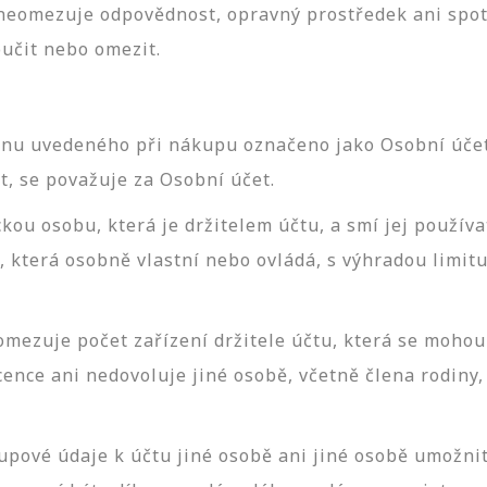
neomezuje odpovědnost, opravný prostředek ani spotř
učit nebo omezit.
nu uvedeného při nákupu označeno jako Osobní účet 
t, se považuje za Osobní účet.
ckou osobu, která je držitelem účtu, a smí jej použív
 která osobně vlastní nebo ovládá, s výhradou limit
omezuje počet zařízení držitele účtu, která se moho
cence ani nedovoluje jiné osobě, včetně člena rodiny,
tupové údaje k účtu jiné osobě ani jiné osobě umožn