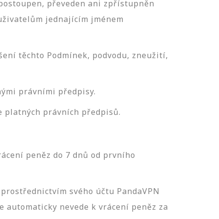
, postoupen, převeden ani zpřístupněn
uživatelům jednajícím jménem
ení těchto Podmínek, podvodu, zneužití,
nými právními předpisy.
e platných právních předpisů.
ácení peněz do 7 dnů od prvního
t prostřednictvím svého účtu PandaVPN
e automaticky nevede k vrácení peněz za