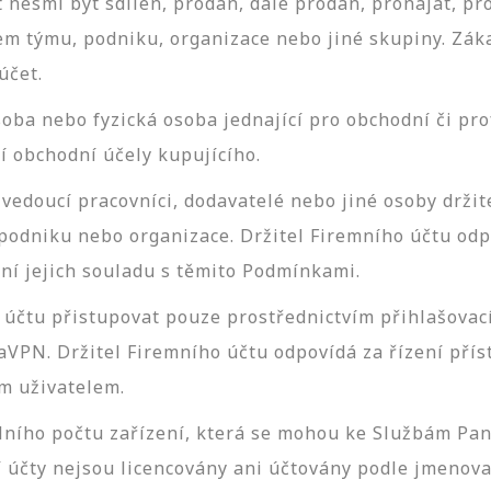
 nesmí být sdílen, prodán, dále prodán, pronajat, pr
 týmu, podniku, organizace nebo jiné skupiny. Zákaz
účet.
ba nebo fyzická osoba jednající pro obchodní či prof
í obchodní účely kupujícího.
 vedoucí pracovníci, dodavatelé nebo jiné osoby drži
dniku nebo organizace. Držitel Firemního účtu odp
ění jejich souladu s těmito Podmínkami.
účtu přistupovat pouze prostřednictvím přihlašovac
aVPN. Držitel Firemního účtu odpovídá za řízení pří
m uživatelem.
lního počtu zařízení, která se mohou ke Službám Pa
í účty nejsou licencovány ani účtovány podle jmenova