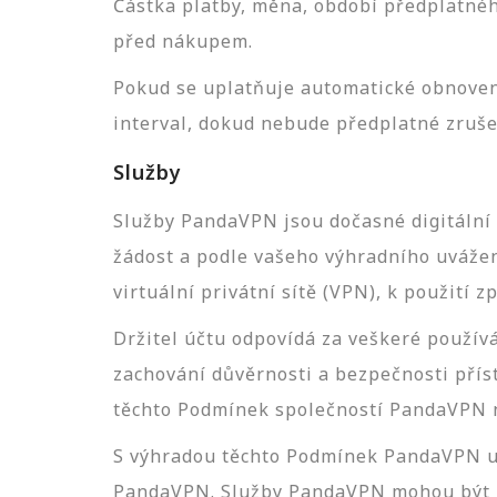
Částka platby, měna, období předplatné
před nákupem.
Pokud se uplatňuje automatické obnoven
interval, dokud nebude předplatné zruše
Služby
Služby PandaVPN jsou dočasné digitální 
žádost a podle vašeho výhradního uváže
virtuální privátní sítě (VPN), k použití
Držitel účtu odpovídá za veškeré použív
zachování důvěrnosti a bezpečnosti přís
těchto Podmínek společností PandaVPN n
S výhradou těchto Podmínek PandaVPN um
PandaVPN. Služby PandaVPN mohou být up