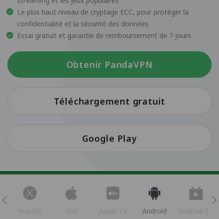
streaming et les jeux populaires
Le plus haut niveau de cryptage ECC, pour protéger la
confidentialité et la sécurité des données
Essai gratuit et garantie de remboursement de 7 jours
Obtenir PandaVPN
Téléchargement gratuit
Google Play
s
macOS
iOS
Apple TV
Android
Android TV