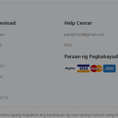
wnload
Help Center
ows
panda7x24@gmail.com
S
FAQ
Paraan ng Pagbabayad
 TV
id
id TV
okies upang mapabuti ang karanasan ng user. Upang matuto nang hi