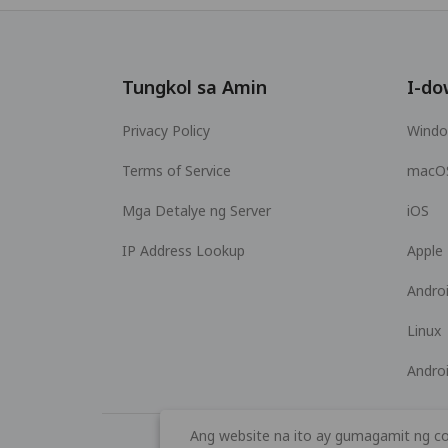
Tungkol sa Amin
I-do
Privacy Policy
Wind
Terms of Service
macO
Mga Detalye ng Server
iOS
IP Address Lookup
Apple
Andro
Linux
Andro
Ang website na ito ay gumagamit ng co