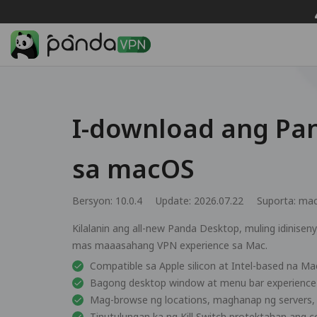
I-download ang Pa
sa macOS
Bersyon: 10.0.4
Update: 2026.07.22
Suporta:
mac
Kilalanin ang all-new Panda Desktop, muling idinisen
mas maaasahang VPN experience sa Mac.
Compatible sa Apple silicon at Intel-based na Ma
Bagong desktop window at menu bar experience
Mag-browse ng locations, maghanap ng servers,
Tinutulungan ka ng Kill Switch protektahan ang