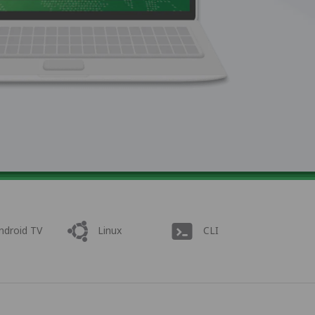
ndroid TV
Linux
CLI