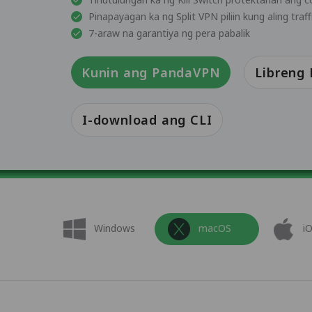
Pinapayagan ka ng Split VPN piliin kung aling tr
7-araw na garantiya ng pera pabalik
Kunin ang PandaVPN
Libreng
I-download ang CLI
Windows
macOS
i