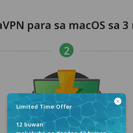
aVPN para sa macOS sa 3
Limited Time Offer
12 buwan