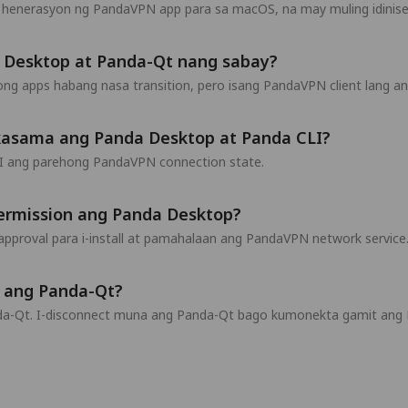
g henerasyon ng PandaVPN app para sa macOS, na may muling idinise
 Desktop at Panda-Qt nang sabay?
hong apps habang nasa transition, pero isang PandaVPN client lang 
kasama ang Panda Desktop at Panda CLI?
I ang parehong PandaVPN connection state.
permission ang Panda Desktop?
proval para i-install at pamahalaan ang PandaVPN network service
a ang Panda-Qt?
Panda-Qt. I-disconnect muna ang Panda-Qt bago kumonekta gamit ang