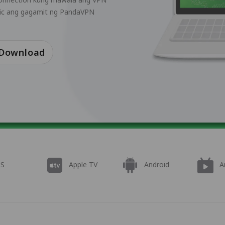
affic ang gagamit ng PandaVPN
 Download
OS
Apple TV
Android
A