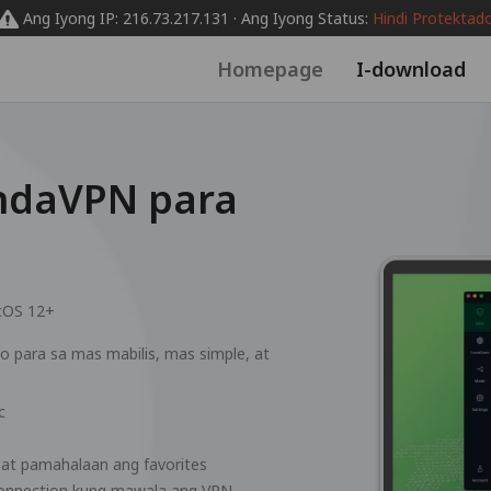
Ang Iyong IP: 216.73.217.131 · Ang Iyong Status:
Hindi Protektad
Homepage
I-download
ndaVPN para
OS 12+
yo para sa mas mabilis, mas simple, at
c
 at pamahalaan ang favorites
 connection kung mawala ang VPN