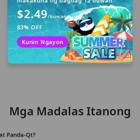
makakuha ng dagdag 12 buwan
$2.49
/buwan
83% OFF
I-download at I-install
I-click ang "Libreng Download" upang i-
Kunin Ngayon
download ang PandaVPN para sa macOS at i-
install ito sa iyong computer.
Mga Madalas Itanong
 at Panda-Qt?