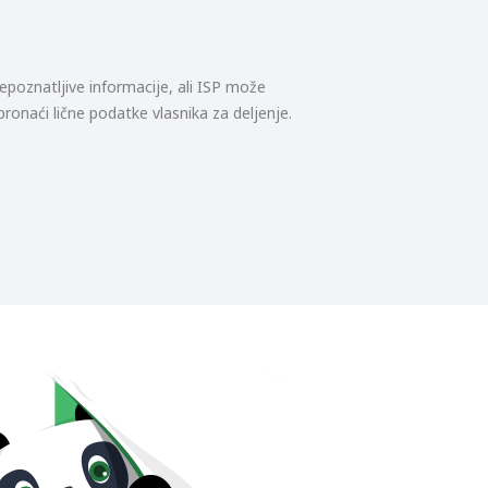
epoznatljive informacije, ali ISP može
 pronaći lične podatke vlasnika za deljenje.