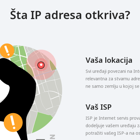
Šta IP adresa otkriva?
Vaša lokacija
Svi uređaji povezani na In
relevantna za stvarnu adr
ne samo zemlju u kojoj se k
Vaš ISP
ISP je Internet servis prova
dodeljuje vašem uređaju z
potražiti vašeg ISP-a na o