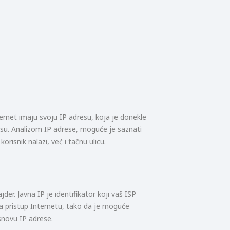
ternet imaju svoju IP adresu, koja je donekle
esu. Analizom IP adrese, moguće je saznati
orisnik nalazi, već i tačnu ulicu.
jder. Javna IP je identifikator koji vaš ISP
a pristup Internetu, tako da je moguće
snovu IP adrese.