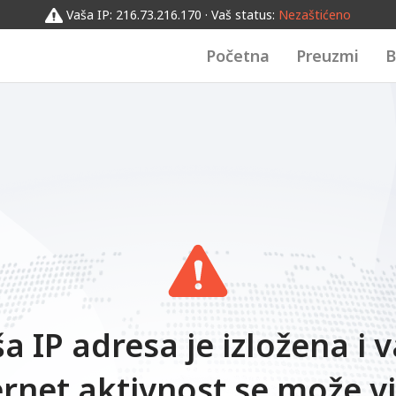
Vaša IP: 216.73.216.170 · Vaš status:
Nezaštićeno
Početna
Preuzmi
B
a IP adresa je izložena i 
ernet aktivnost se može vi