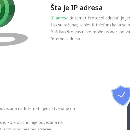
Šta je IP adresa
IP adresa
(Internet Protocol adresa) je je
što su računar, tablet ili telefon) kada se
Baš kao što vas neko može pronaći po vaš
Internet adresa.
 povezana na Internet i jedinstvena je na
reže, koja obično nije povezana na
ti slobodno bez registracije.