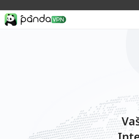
Vaš
Int