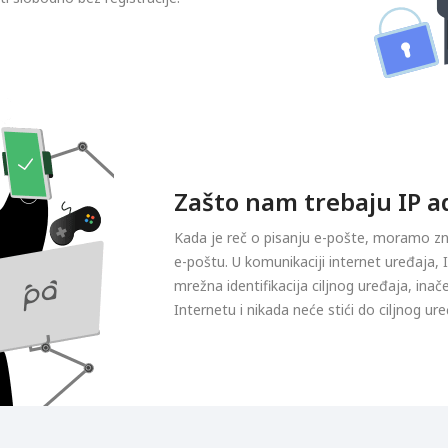
Zašto nam trebaju IP a
Kada je reč o pisanju e-pošte, moramo zna
e-poštu. U komunikaciji internet uređaja,
mrežna identifikacija ciljnog uređaja, inače
Internetu i nikada neće stići do ciljnog ure