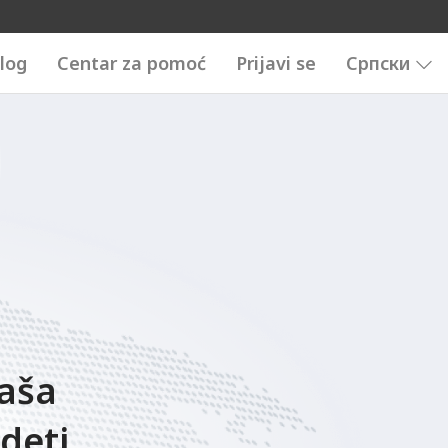
log
Centar za pomoć
Prijavi se
Српски
vaša
deti