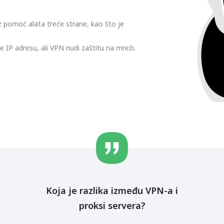
z pomoć alata treće strane, kao što je
IP adresu, ali VPN nudi zaštitu na mreži.
Koja je razlika između VPN-a i
proksi servera?