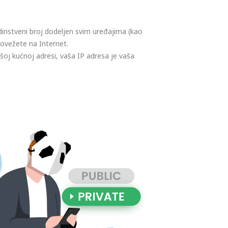
dinstveni broj dodeljen svim uređajima (kao
 povežete na Internet.
oj kućnoj adresi, vaša IP adresa je vaša