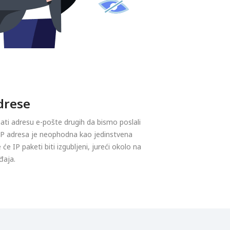
drese
ti adresu e-pošte drugih da bismo poslali
 IP adresa je neophodna kao jedinstvena
 će IP paketi biti izgubljeni, jureći okolo na
đaja.