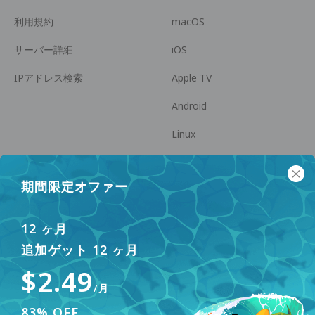
利用規約
macOS
サーバー詳細
iOS
IPアドレス検索
Apple TV
Android
Linux
Android TV
期間限定オファー
ヘルプセンター
協力
panda7x24@gmail.com
アフィリエイトになる
12 ヶ月
追加ゲット 12 ヶ月
FAQ
$2.49
支払い方法
/月
83% OFF