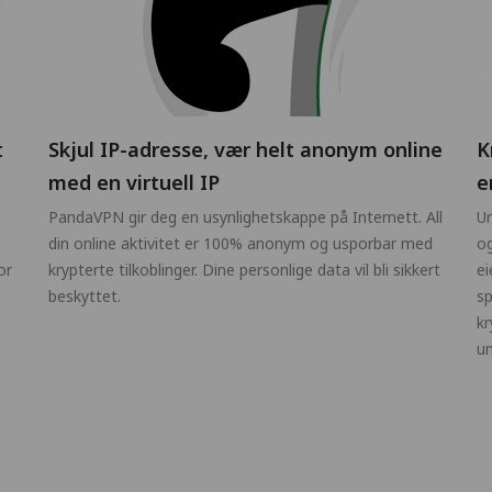
t
Skjul IP-adresse, vær helt anonym online
K
med en virtuell IP
e
PandaVPN gir deg en usynlighetskappe på Internett. All
Un
din online aktivitet er 100% anonym og usporbar med
og
or
krypterte tilkoblinger. Dine personlige data vil bli sikkert
ei
beskyttet.
sp
kr
un