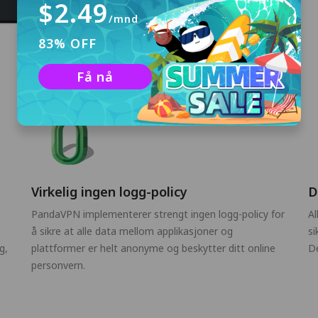
$2.49
/mnd
83% OFF
Få nå
Virkelig ingen logg-policy
D
PandaVPN implementerer strengt ingen logg-policy for
Al
å sikre at alle data mellom applikasjoner og
si
g,
plattformer er helt anonyme og beskytter ditt online
De
personvern.