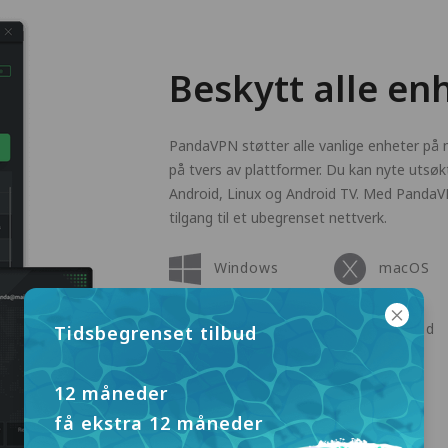
Beskytt alle en
PandaVPN støtter alle vanlige enheter på m
på tvers av plattformer. Du kan nyte utsøk
Android, Linux og Android TV. Med PandaVPN
tilgang til et ubegrenset nettverk.
Windows
macOS
Apple TV
Android
Tidsbegrenset tilbud
Linux
12 måneder
få ekstra 12 måneder