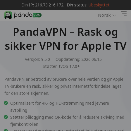
Din IP: 216.73.216.172 · Din status:
Ubeskyttet
Norsk
PandaVPN – Rask og
sikker VPN for Apple TV
Versjon: 9.5.0
Oppdatering: 2026.06.15
Støtter:
tvOS 17.0+
PandaVPN er betrodd av brukere over hele verden og gir Apple
TV-brukere en rask, sikker og privat internettforbindelse laget
for den store skjermen.
Optimalisert for 4K- og HD-strømming med jevnere
avspilling
Støtter pålogging med QR-kode for å redusere skriving med
fjernkontrollen