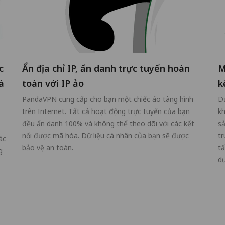
c
Ẩn địa chỉ IP, ẩn danh trực tuyến hoàn
M
à
toàn với IP ảo
k
PandaVPN cung cấp cho bạn một chiếc áo tàng hình
Dư
trên Internet. Tất cả hoạt động trực tuyến của bạn
kh
đều ẩn danh 100% và không thể theo dõi với các kết
sả
nối được mã hóa. Dữ liệu cá nhân của bạn sẽ được
tr
ác
bảo vệ an toàn.
tấ
g
dư