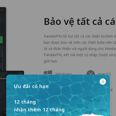
Bảo vệ tất cả cá
PandaVPN hỗ trợ tất cả các thiết bị chính 
bạn được bảo vệ trên các thiết bị đa nền 
tế và thân thiện với người dùng cho Window
PandaVPN, kết nối một cú nhấp chuột và l
giới hạn.
Windows
macOS
Ưu đãi có hạn
Apple TV
Android
12 tháng
Linux
nhận thêm 12 tháng