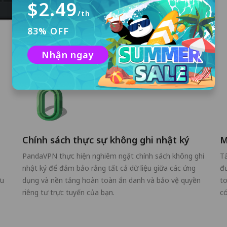
$2.49
/th
83% OFF
Nhận ngay
Chính sách thực sự không ghi nhật ký
M
PandaVPN thực hiện nghiêm ngặt chính sách không ghi
Tấ
C
nhật ký để đảm bảo rằng tất cả dữ liệu giữa các ứng
đ
ưu
dụng và nền tảng hoàn toàn ẩn danh và bảo vệ quyền
to
riêng tư trực tuyến của bạn.
có