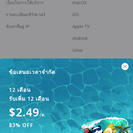
เงื่อนไขการให้บริการ
macOS
รายละเอียดเซิร์ฟเวอร์
iOS
ค้นหาที่อยู่ IP
Apple TV
Android
Linux
Android TV
ข้อเสนอเวลาจำกัด
ศูนย์ช่วยเหลือ
ความร่วมมือ
panda7x24@gmail.com
เป็นพันธมิตร
12 เดือน
รับเพิ่ม 12 เดือน
FAQ
$2.49
วิธีการชำระเงิน
/ด.
83% OFF